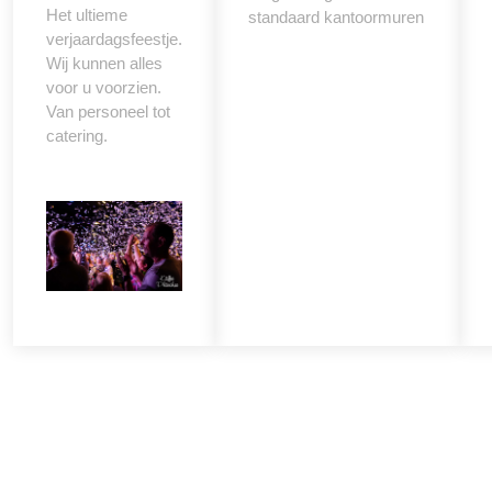
Het ultieme
standaard kantoormuren
verjaardagsfeestje.
Wij kunnen alles
voor u voorzien.
Van personeel tot
catering.