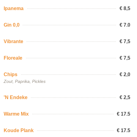
Ipanema
€ 8,5
Gin 0,0
€ 7.0
Vibrante
€ 7,5
Floreale
€ 7,5
Chips
€ 2,0
Zout, Paprika, Pickles
'N Endeke
€ 2,5
Warme Mix
€ 17.5
Koude Plank
€ 17.5