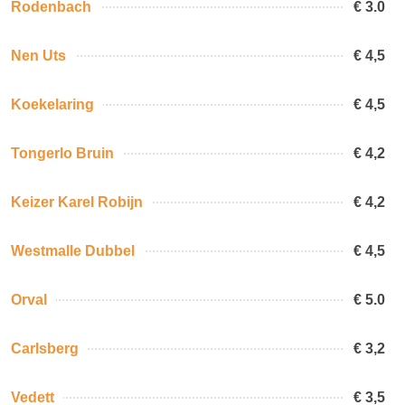
Rodenbach
€ 3.0
Nen Uts
€ 4,5
Koekelaring
€ 4,5
Tongerlo Bruin
€ 4,2
Keizer Karel Robijn
€ 4,2
Westmalle Dubbel
€ 4,5
Orval
€ 5.0
Carlsberg
€ 3,2
Vedett
€ 3,5