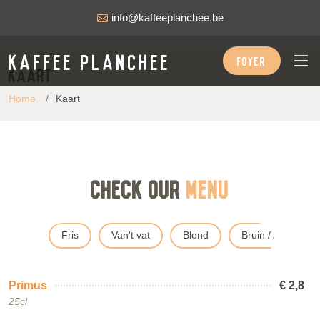
info@kaffeeplanchee.be
Kaffee Planchee
FOYER
Kaart
Home
Kaart
Check our
Menu
Fris
Van't vat
Blond
Bruin / Amber
Primus
€ 2,8
25cl