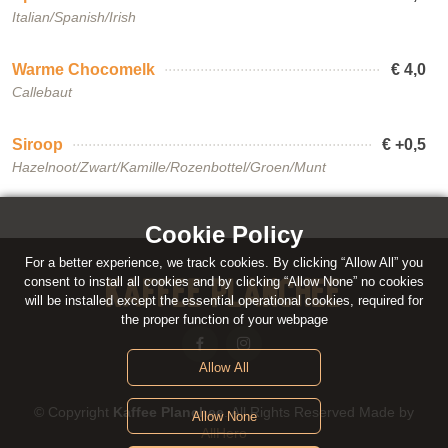
Italian/Spanish/Irish
Warme Chocomelk
€ 4,0
Callebaut
Siroop
€ +0,5
Hazelnoot/Zwart/Kamille/Rozenbottel/Groen/Munt
Cookie Policy
For a better experience, we track cookies. By clicking “Allow All” you
Kaffee Planchee
consent to install all cookies and by clicking “Allow None” no cookies
will be installed except the essential operational cookies, required for
the proper function of your webpage
Allow All
© Copyright
Kaffee Planchee
. All Rights Reserved Made by
Allow None
AllHero