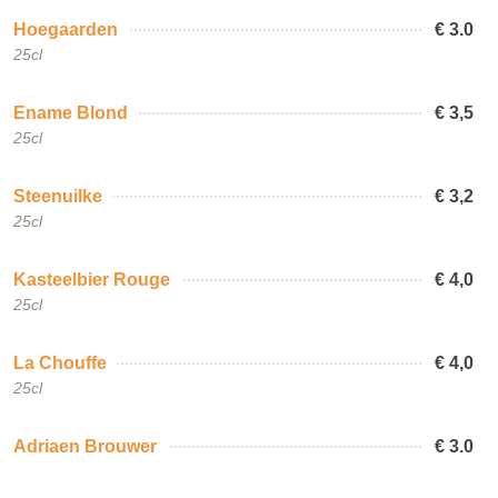
Hoegaarden
€ 3.0
25cl
Ename Blond
€ 3,5
25cl
Steenuilke
€ 3,2
25cl
Kasteelbier Rouge
€ 4,0
25cl
La Chouffe
€ 4,0
25cl
Adriaen Brouwer
€ 3.0