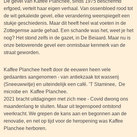
De gevel van Kaffee Planchee, sinds 1975 beschermd
erfgoed, vertelt haar eigen verhaal. Van ossenbloed rood tot
de wit gekaleide gevel, elke verandering weerspiegelt een
stukje geschiedenis. Maar dit heeft heel wat voeten in de
Zottegemse aarde gehad. Een schande was het, weet je het
nog? Het stond zelfs in de gazet, in De Beiaard. Maar nu is
onze betoverende gevel een onmisbaar kenmerk van de
straat geworden.
Kaffee Planchee heeft door de eeuwen heen vele
gedaantes aangenomen - van antiekzaak tot wasserij
(Sneeuwwitje) en uiteindelijk een café. ’T Staminee, De
microbe en Kaffee Planchee.
2021 bracht uitdagingen met zich mee - Covid dwong ons
maandenlang te sluiten. Maar uit tegenspoed ontstond
veerkracht. We grepen de kans aan en begonnen aan de
renovatie, en net op tijd voor de heropening was Kaffee
Planchee herboren.