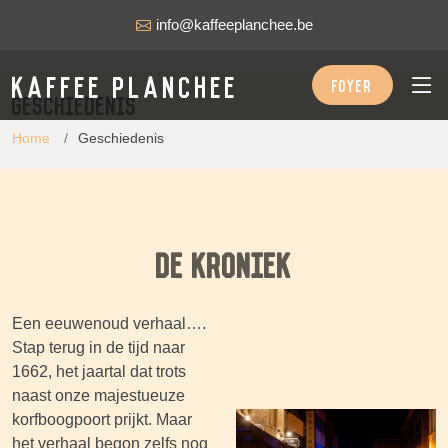
info@kaffeeplanchee.be
Kaffee Planchee
FOYER
Geschiedenis
Home
Geschiedenis
De Kroniek
Een eeuwenoud verhaal….
Stap terug in de tijd naar
1662, het jaartal dat trots
naast onze majestueuze
korfboogpoort prijkt. Maar
het verhaal begon zelfs nog